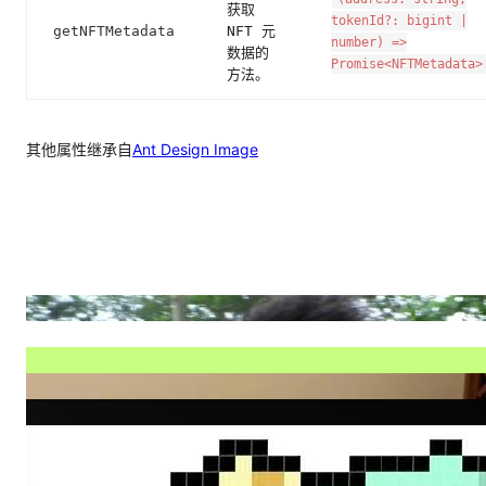
获取
tokenId?: bigint |
getNFTMetadata
NFT 元
number) =>
数据的
Promise<NFTMetadata>
方法。
其他属性继承自
Ant Design Image