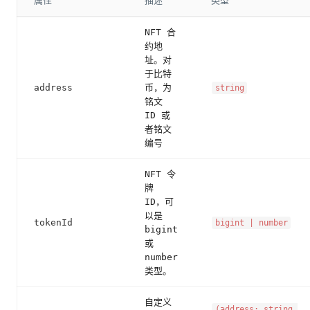
属性
描述
类型
NFT 合
约地
址。对
于比特
address
币，为
string
铭文
ID 或
者铭文
编号
NFT 令
牌
ID，可
以是
tokenId
bigint | number
bigint
或
number
类型。
自定义
(address: string,