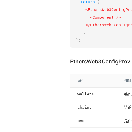
return
(
<
EthersWeb3ConfigPr
<
Component
/>
</
EthersWeb3ConfigP
)
;
}
;
EthersWeb3ConfigProvi
属性
描述
wallets
钱包
chains
链的
ens
是否