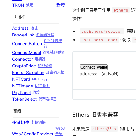
新增
TRON
波场
这个例子展示了使用
适
ethers
UI 组件
操作：
Address
地址
: 获
useEthersProvider
BrowerLink
浏览器链接
: 获取
useEthersSigner
连接钱包按
ConnectButton
钮
ConnectModal
连接钱包弹窗
Connector
连接器
CryptoPrice
加密价格
Connect Wallet
End of Selection
加密输入框
address:
-
(at
NaN
)
NFTCard
NFT 卡片
NFTImage
NFT 图片
PayPanel
收款
TokenSelect
代币选择器
高级
Ethers 旧版本兼容
多链切换
多链切换
如果您是
的用户，
Web3
ethers@5.x
Web3ConfigProvider
全局