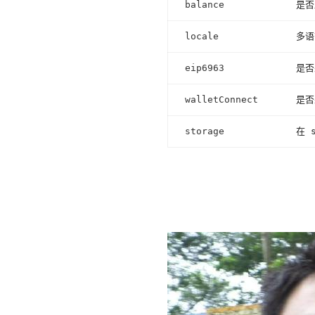
balance
是否
locale
多语
eip6963
是否
walletConnect
是否
storage
在 