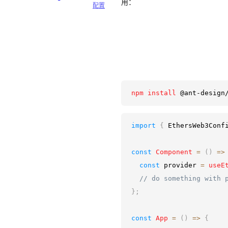
用：
配置
npm
install
 @ant-design
import
{
EthersWeb3Conf
const
Component
=
(
)
=>
const
 provider 
=
useE
// do something with 
}
;
const
App
=
(
)
=>
{