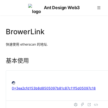
Ant Design Web3
BrowerLink
快速使用 etherscan 的地址.
基本使用
0x3ea2cfd153b8d8505097b81c87c11f5d05097c18